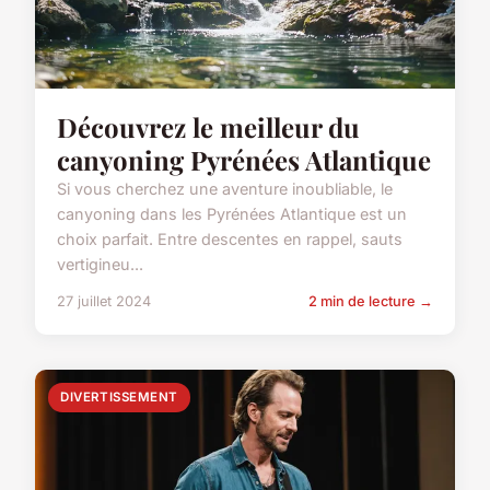
Découvrez le meilleur du
canyoning Pyrénées Atlantique
Si vous cherchez une aventure inoubliable, le
canyoning dans les Pyrénées Atlantique est un
choix parfait. Entre descentes en rappel, sauts
vertigineu...
27 juillet 2024
2 min de lecture →
DIVERTISSEMENT