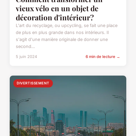
vieux vélo en un objet de
décoration d'intérieur?
L'art du recyclage, ou upcycling, se fait une place
de plus en plus grande dans nos intérieurs. Il
s'agit d'une manière originale de donner une
second...
5 juin 2024
6 min de lecture →
DIVERTISSEMENT