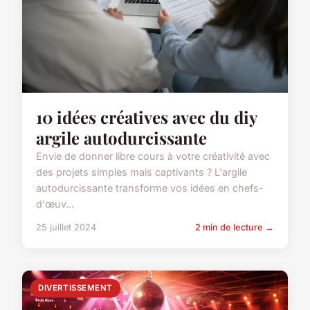
10 idées créatives avec du diy
argile autodurcissante
Envie de donner libre cours à votre créativité avec
des projets simples mais captivants ? L'argile
autodurcissante transforme vos idées en chefs-
d'œuv...
25 juillet 2024
2 min de lecture →
DIVERTISSEMENT