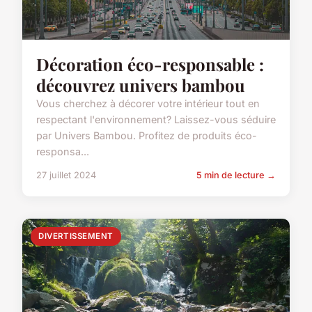
Décoration éco-responsable :
découvrez univers bambou
Vous cherchez à décorer votre intérieur tout en
respectant l'environnement? Laissez-vous séduire
par Univers Bambou. Profitez de produits éco-
responsa...
27 juillet 2024
5 min de lecture →
DIVERTISSEMENT