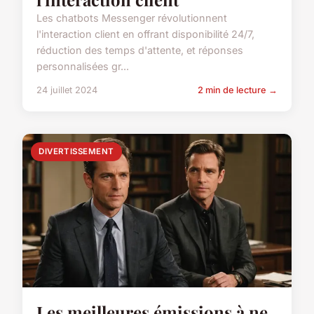
Les chatbots Messenger révolutionnent
l'interaction client en offrant disponibilité 24/7,
réduction des temps d'attente, et réponses
personnalisées gr...
24 juillet 2024
2 min de lecture →
DIVERTISSEMENT
Les meilleures émissions à ne