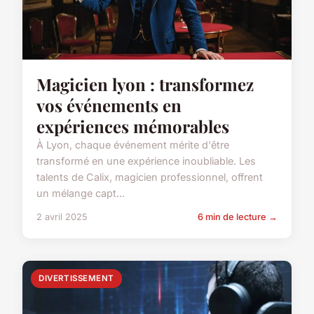
Magicien lyon : transformez
vos événements en
expériences mémorables
À Lyon, chaque événement mérite d'être
transformé en une expérience inoubliable. Les
talents de Calix, magicien professionnel, offrent
un mélange capt...
2 avril 2025
6 min de lecture →
DIVERTISSEMENT